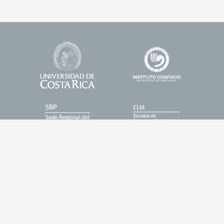
Universidad
Enlace
Footer
de
1
Logos
Costa
Rica
Enlace
Enlace
2
3
Enlace
Enlace
4
5
Entrar