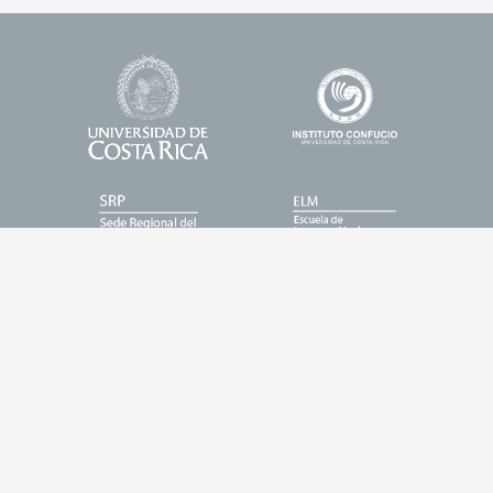
Universidad
Enlace
Footer
de
1
Logos
Costa
Rica
Enlace
Enlace
2
3
Enlace
Enlace
4
5
Entrar
Buscar